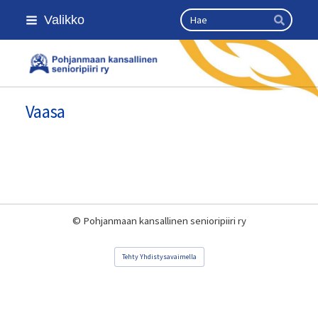
Siirry
Haku
Valikko
sivun
Hae
sisältöön
Kansallinen senioriliitto
Vaasa
©
Pohjanmaan kansallinen senioripiiri ry
Tehty Yhdistysavaimella