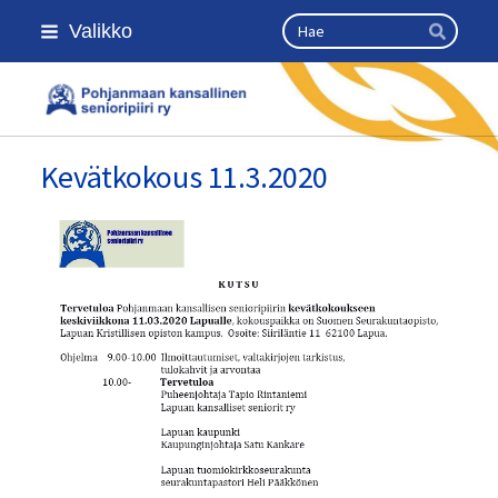
Siirry
Haku
Valikko
sivun
Hae
sisältöön
Kansallinen senioriliitto
Kevätkokous 11.3.2020