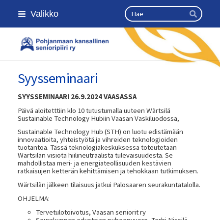
Siirry
Haku
Valikko
sivun
Hae
sisältöön
Kansallinen senioriliitto
Syysseminaari
SYYSSEMINAARI 26.9.2024 VAASASSA
Päivä aloitetttiin klo 10 tutustumalla uuteen Wärtsilä
Sustainable Technology Hubiin Vaasan Vaskiluodossa,
Sustainable Technology Hub (STH) on luotu edistämään
innovaatioita, yhteistyötä ja vihreiden teknologioiden
tuotantoa. Tässä teknologiakeskuksessa toteutetaan
Wärtsilän visiota hiilineutraalista tulevaisuudesta. Se
mahdollistaa meri- ja energiateollisuuden kestävien
ratkaisujen ketterän kehittämisen ja tehokkaan tutkimuksen.
Wärtsilän jälkeen tilaisuus jatkui Palosaaren seurakuntatalolla.
OHJELMA:
Tervetulotoivotus, Vaasan seniorit ry
Seurakunnan edustajan puheenvuoro, Terhi Nissilä