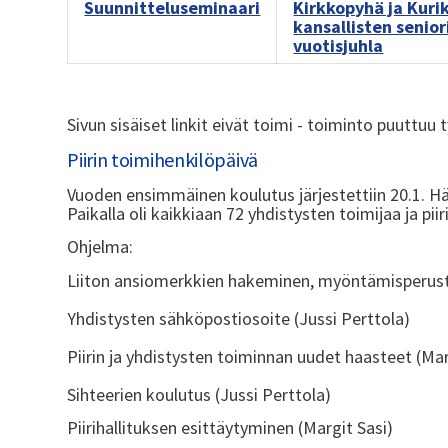
Suunnitteluseminaari
Kirkkopyhä ja Kuri
kansallisten senior
vuotisjuhla
Sivun sisäiset linkit eivät toimi - toiminto puuttuu
Piirin toimihenkilöpäivä
Vuoden ensimmäinen koulutus järjestettiin 20.1.
Paikalla oli kaikkiaan 72 yhdistysten toimijaa ja piir
Ohjelma:
Liiton ansiomerkkien hakeminen, myöntämisperustee
Yhdistysten sähköpostiosoite (Jussi Perttola)
Piirin ja yhdistysten toiminnan uudet haasteet (Mar
Sihteerien koulutus (Jussi Perttola)
Piirihallituksen esittäytyminen (Margit Sasi)