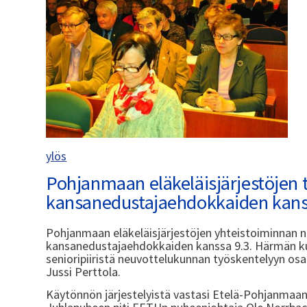
ylös
Pohjanmaan eläkeläisjärjestöjen
kansanedustajaehdokkaiden kan
Pohjanmaan eläkeläisjärjestöjen yhteistoiminnan n
kansanedustajaehdokkaiden kanssa 9.3. Härmän k
senioripiiristä neuvottelukunnan työskentelyyn osall
Jussi Perttola.
Käytönnön järjestelyistä vastasi Etelä-Pohjanmaan 