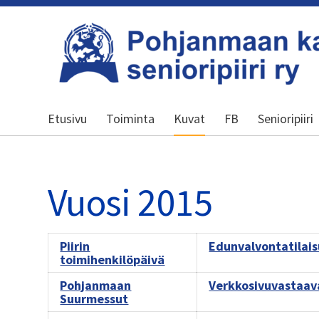
Siirry
sivun
sisältöön
Kansallinen senioriliitto
Etusivu
Toiminta
Kuvat
FB
Senioripiiri
Vuosi 2015
Piirin
Edunvalvontatilai
toimihenkilöpäivä
Pohjanmaan
Verkkosivuvastaav
Suurmessut