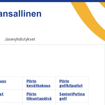
Jäsenyhdistykset
suus
Piirin
Piirin
kevätkokous
golfkilpailut
at
Piirin
SenioriPatina
liikuntapäivä
golf