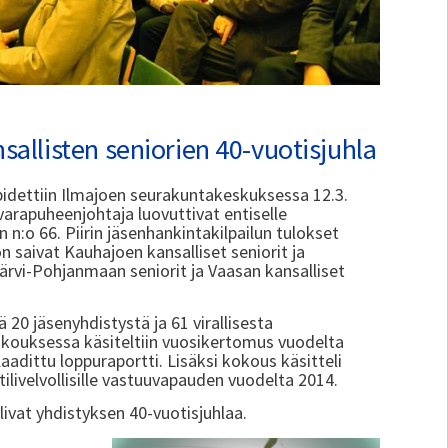
sallisten seniorien 40-vuotisjuhla
pidettiin Ilmajoen seurakuntakeskuksessa 12.3.
varapuheenjohtaja luovuttivat entiselle
 n:o 66. Piirin jäsenhankintakilpailun tulokset
n saivat Kauhajoen kansalliset seniorit ja
 Järvi-Pohjanmaan seniorit ja Vaasan kansalliset
20 jäsenyhdistystä ja 61 virallisesta
okouksessa käsiteltiin vuosikertomus vuodelta
aadittu loppuraportti. Lisäksi kokous käsitteli
tilivelvollisille vastuuvapauden vuodelta 2014.
livat yhdistyksen 40-vuotisjuhlaa.