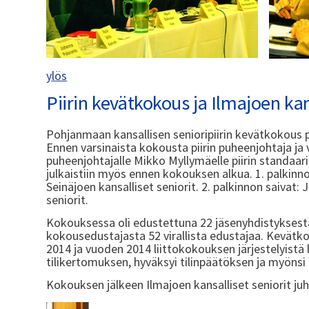
y
lös
Piirin kevätkokous ja Ilmajoen kan
Pohjanmaan kansallisen senioripiirin kevätkokous 
Ennen varsinaista kokousta piirin puheenjohtaja ja 
puheenjohtajalle Mikko Myllymäelle piirin standaarin
julkaistiin myös ennen kokouksen alkua. 1. palkinno
Seinäjoen kansalliset seniorit. 2. palkinnon saivat:
seniorit.
Kokouksessa oli edustettuna 22 jäsenyhdistyksestä 
kokousedustajasta 52 virallista edustajaa. Kevätk
2014 ja vuoden 2014 liittokokouksen järjestelyistä l
tilikertomuksen, hyväksyi tilinpäätöksen ja myönsi 
Kokouksen jälkeen Ilmajoen kansalliset seniorit juh