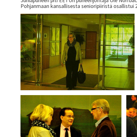
Juhlapuheen piti EETUn puheenjohtaja Ole Norrback. 
Pohjanmaan kansallisesta senioripiiristä osallistui 