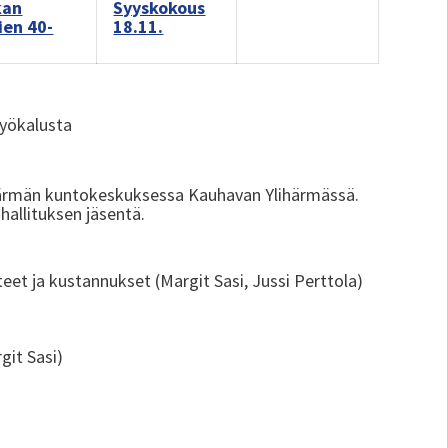
kan
Syyskokous
ien 40-
18.11.
 työkalusta
 Härmän kuntokeskuksessa Kauhavan Ylihärmässä.
ihallituksen jäsentä.
t ja kustannukset (Margit Sasi, Jussi Perttola)
git Sasi)