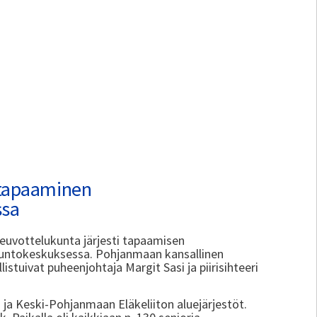
 tapaaminen
ssa
euvottelukunta järjesti tapaamisen
untokeskuksessa. Pohjanmaan kansallinen
istuivat puheenjohtaja Margit Sasi ja piirisihteeri
ja Keski-Pohjanmaan Eläkeliiton aluejärjestöt.