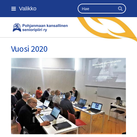
Siirry
Haku
Valikko
sivun
Hae
sisältöön
Kansallinen senioriliitto
Vuosi 2020