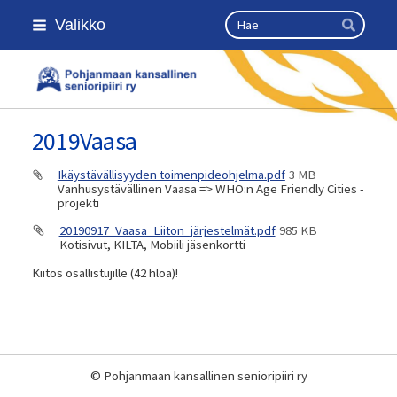
Siirry
Haku
Valikko
sivun
Hae
sisältöön
Kansallinen senioriliitto
2019Vaasa
Ikäystävällisyyden toimenpideohjelma.pdf
3 MB
Vanhusystävällinen Vaasa => WHO:n Age Friendly Cities -
projekti
20190917_Vaasa_Liiton_järjestelmät.pdf
985 KB
Kotisivut, KILTA, Mobiili jäsenkortti
Kiitos osallistujille (42 hlöä)!
©
Pohjanmaan kansallinen senioripiiri ry