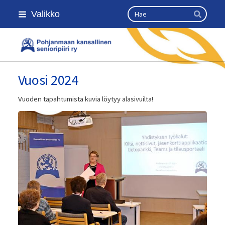
Siirry
Haku
Valikko
sivun
Hae
sisältöön
Kansallinen senioriliitto
Vuosi 2024
Vuoden tapahtumista kuvia löytyy alasivuilta!